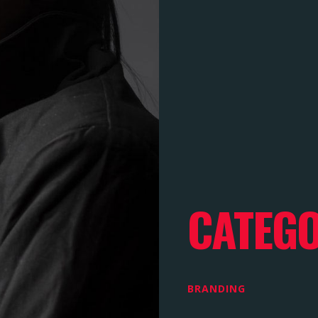
CATEG
BRANDING